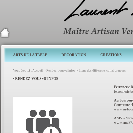
ARTS DE LA TABLE
DECORATION
CREATIONS
Vous êtes ici :
Accueil
>
Rendez-vous+d'infos
>
Liens des differents collaborateurs
• RENDEZ-VOUS+D'INFOS
Ferronerie 
ferronnerie.
Au bois cou
Couverture c
www.au-bois
AMV -
Miroi
www.amv37